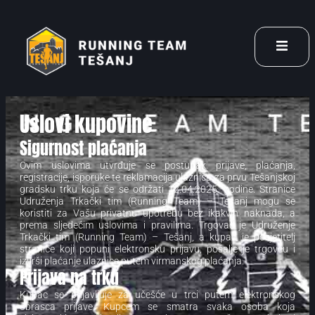
Uslovi kupovine
Sigurnost plaćanja
Ovim uslovima utvrđuje se postupak prijave, plaćanja,
registracije, isporuke te reklamacija ulaznica za prvu Tešanjskoj
gradsku trku koja će se održati 12.04.2025. godine. Stranice
Udruženja Trkački tim (Running Team) – Tešanj mogu se
koristiti za Vašu privatnu upotrebu bez ikakvih naknada, a
prema sljedećim uslovima i pravilima. Trgovac je Udruženje
Trkački tim (Running Team) – Tešanj, a kupac je posjetitelj
stranice koji popuni elektronsku prijavu, pošalje je trgovcu i
izvrši plaćanje ulaznice putem virmanskog plaćanja.
Prijava na trku
Kupac se prijavljuje za učešće u trci putem elektronskog
obrasca prijave. Kupcem se smatra svaka osoba koja