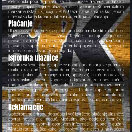
elektronski popuni prijavu za trku, unese tražene podatke i
pošalje prijavu. Cijene ulaznica su izražene u Konvertibilnim
markama (KM), uključujući PDV. Ulaznica se smatra kupljenom
u trenutku kada kupac odabere i potvrdi način plaćanja.
Plaćanje
Ulaznica za trku može se platiti online putem kreditnih kartica:
Mastercard, Maestro ili Visa. Također, postoji mogućnost
plaćanja virmanski. U oba slučaja, nakon uspješno izvršenog
plaćanja, kupac će dobiti potvrdu prijave i pristup svim
informacijama vezanim za događaj.
Isporuka ulaznice
Nakon izvršene uplate, kupac će dobiti potvrdu prijave putem e-
maila u roku od 1-2 radna dana. Svi materijali vezani za trku
(startni paket, informacije o trci, uputstva) bit će dostavljeni
elektronskim putem. Kupac je odgovoran za unos tačnih
podataka prilikom prijave kako bi osigurao pravovremenu
dostavu svih potrebnih informacija. Ukoliko kupac ne primi
potvrdu prijave u navedenom roku, dužan je kontaktirati
podršku putem e-maila kako bismo osigurali ispravnu dostavu.
Reklamacije
S obzirom na prirodu događaja i već izvršeno plaćanje ulaznice,
povrat novca nije moguć. Međutim, ako dođe do tehničkih
problema s prijavom ili dostavom informacija, kupac je dužan
kontaktirati podršku kako bi problem bio riješen u najkraćem