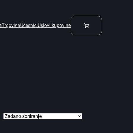
a
Trgovina
Učesnici
Uslovi kupovine