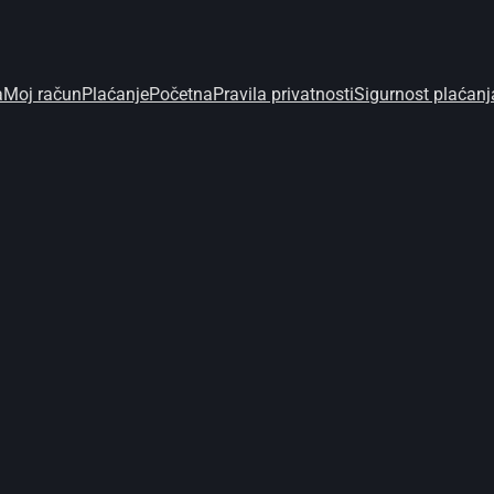
a
Moj račun
Plaćanje
Početna
Pravila privatnosti
Sigurnost plaćanj